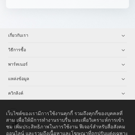
เกี่ยวกับเรา
วิธีการซื้อ
พาร์ทเนอร์
แหล่งข้อมูล
ควิกลิงค์
เว็บไซต์ของเรามีการใช้งานคุกกี้ รวมถึงคุกกี้ของบุคคลที่
HUAWEI eKit App
สาม เพื่อให้มีการทำงานราบรื่น และเพื่อวิเคราะห์การเข้า
ชม เพิ่มประสิทธิภาพในการใช้งาน ฟีเจอร์สำหรับสื่อสังคม
Huawei HiKnow App
ออนไลน์ และรวมถึงเนื้อหาและโฆษณาที่ถูกปรับแต่งเฉพาะ