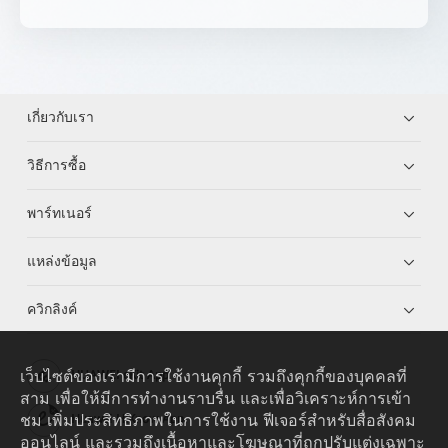
เกี่ยวกับเรา
วิธีการซื้อ
พาร์ทเนอร์
แหล่งข้อมูล
ควิกลิงค์
เว็บไซต์ของเรามีการใช้งานคุกกี้ รวมถึงคุกกี้ของบุคคลที่
HUAWEI eKit App
สาม เพื่อให้มีการทำงานราบรื่น และเพื่อวิเคราะห์การเข้า
ชม เพิ่มประสิทธิภาพในการใช้งาน ฟีเจอร์สำหรับสื่อสังคม
Huawei HiKnow App
ออนไลน์ และรวมถึงเนื้อหาและโฆษณาที่ถูกปรับแต่งเฉพาะ