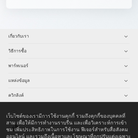
เกี่ยวกับเรา
วิธีการซื้อ
พาร์ทเนอร์
แหล่งข้อมูล
ควิกลิงค์
เว็บไซต์ของเรามีการใช้งานคุกกี้ รวมถึงคุกกี้ของบุคคลที่
HUAWEI eKit App
สาม เพื่อให้มีการทำงานราบรื่น และเพื่อวิเคราะห์การเข้า
ชม เพิ่มประสิทธิภาพในการใช้งาน ฟีเจอร์สำหรับสื่อสังคม
Huawei HiKnow App
ออนไลน์ และรวมถึงเนื้อหาและโฆษณาที่ถูกปรับแต่งเฉพาะ