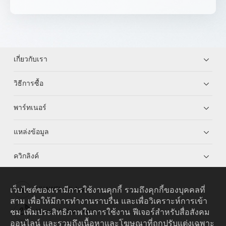
เกี่ยวกับเรา
วิธีการซื้อ
พาร์ทเนอร์
แหล่งข้อมูล
ควิกลิงค์
เว็บไซต์ของเรามีการใช้งานคุกกี้ รวมถึงคุกกี้ของบุคคลที่
HUAWEI eKit App
สาม เพื่อให้มีการทำงานราบรื่น และเพื่อวิเคราะห์การเข้า
ชม เพิ่มประสิทธิภาพในการใช้งาน ฟีเจอร์สำหรับสื่อสังคม
Huawei HiKnow App
ออนไลน์ และรวมถึงเนื้อหาและโฆษณาที่ถูกปรับแต่งเฉพาะ