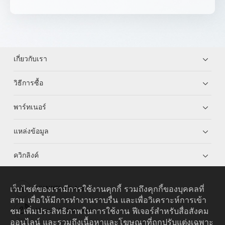
เกี่ยวกับเรา
วิธีการซื้อ
พาร์ทเนอร์
แหล่งข้อมูล
ควิกลิงค์
เว็บไซต์ของเรามีการใช้งานคุกกี้ รวมถึงคุกกี้ของบุคคลที่
HUAWEI eKit App
สาม เพื่อให้มีการทำงานราบรื่น และเพื่อวิเคราะห์การเข้า
ชม เพิ่มประสิทธิภาพในการใช้งาน ฟีเจอร์สำหรับสื่อสังคม
Huawei HiKnow App
ออนไลน์ และรวมถึงเนื้อหาและโฆษณาที่ถูกปรับแต่งเฉพาะ