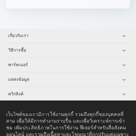
เกี่ยวกับเรา
วิธีการซื้อ
พาร์ทเนอร์
แหล่งข้อมูล
ควิกลิงค์
เว็บไซต์ของเรามีการใช้งานคุกกี้ รวมถึงคุกกี้ของบุคคลที่
HUAWEI eKit App
สาม เพื่อให้มีการทำงานราบรื่น และเพื่อวิเคราะห์การเข้า
ชม เพิ่มประสิทธิภาพในการใช้งาน ฟีเจอร์สำหรับสื่อสังคม
Huawei HiKnow App
ออนไลน์ และรวมถึงเนื้อหาและโฆษณาที่ถูกปรับแต่งเฉพาะ