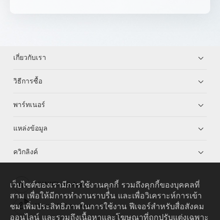
เกี่ยวกับเรา
วิธีการซื้อ
พาร์ทเนอร์
แหล่งข้อมูล
ควิกลิงค์
เว็บไซต์ของเรามีการใช้งานคุกกี้ รวมถึงคุกกี้ของบุคคลที่
HUAWEI eKit App
สาม เพื่อให้มีการทำงานราบรื่น และเพื่อวิเคราะห์การเข้า
ชม เพิ่มประสิทธิภาพในการใช้งาน ฟีเจอร์สำหรับสื่อสังคม
Huawei HiKnow App
ออนไลน์ และรวมถึงเนื้อหาและโฆษณาที่ถูกปรับแต่งเฉพาะ