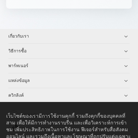
เกี่ยวกับเรา
วิธีการซื้อ
พาร์ทเนอร์
แหล่งข้อมูล
ควิกลิงค์
เว็บไซต์ของเรามีการใช้งานคุกกี้ รวมถึงคุกกี้ของบุคคลที่
HUAWEI eKit App
สาม เพื่อให้มีการทำงานราบรื่น และเพื่อวิเคราะห์การเข้า
ชม เพิ่มประสิทธิภาพในการใช้งาน ฟีเจอร์สำหรับสื่อสังคม
Huawei HiKnow App
ออนไลน์ และรวมถึงเนื้อหาและโฆษณาที่ถูกปรับแต่งเฉพาะ