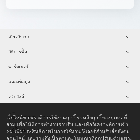
เกี่ยวกับเรา
วิธีการซื้อ
พาร์ทเนอร์
แหล่งข้อมูล
ควิกลิงค์
เว็บไซต์ของเรามีการใช้งานคุกกี้ รวมถึงคุกกี้ของบุคคลที่
HUAWEI eKit App
สาม เพื่อให้มีการทำงานราบรื่น และเพื่อวิเคราะห์การเข้า
ชม เพิ่มประสิทธิภาพในการใช้งาน ฟีเจอร์สำหรับสื่อสังคม
Huawei HiKnow App
ออนไลน์ และรวมถึงเนื้อหาและโฆษณาที่ถูกปรับแต่งเฉพาะ