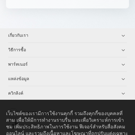
เกี่ยวกับเรา
วิธีการซื้อ
พาร์ทเนอร์
แหล่งข้อมูล
ควิกลิงค์
เว็บไซต์ของเรามีการใช้งานคุกกี้ รวมถึงคุกกี้ของบุคคลที่
HUAWEI eKit App
สาม เพื่อให้มีการทำงานราบรื่น และเพื่อวิเคราะห์การเข้า
ชม เพิ่มประสิทธิภาพในการใช้งาน ฟีเจอร์สำหรับสื่อสังคม
Huawei HiKnow App
ออนไลน์ และรวมถึงเนื้อหาและโฆษณาที่ถูกปรับแต่งเฉพาะ