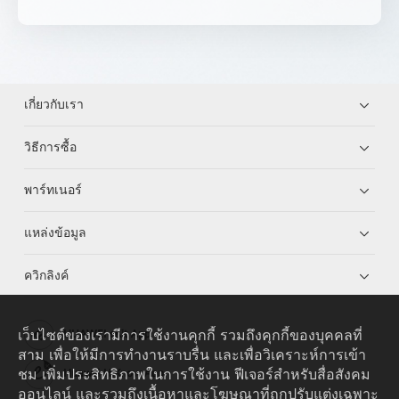
เกี่ยวกับเรา
วิธีการซื้อ
พาร์ทเนอร์
แหล่งข้อมูล
ควิกลิงค์
เว็บไซต์ของเรามีการใช้งานคุกกี้ รวมถึงคุกกี้ของบุคคลที่
HUAWEI eKit App
สาม เพื่อให้มีการทำงานราบรื่น และเพื่อวิเคราะห์การเข้า
ชม เพิ่มประสิทธิภาพในการใช้งาน ฟีเจอร์สำหรับสื่อสังคม
Huawei HiKnow App
ออนไลน์ และรวมถึงเนื้อหาและโฆษณาที่ถูกปรับแต่งเฉพาะ