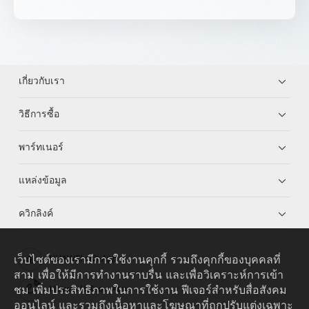
เกี่ยวกับเรา
วิธีการซื้อ
พาร์ทเนอร์
แหล่งข้อมูล
ควิกลิงค์
เว็บไซต์ของเรามีการใช้งานคุกกี้ รวมถึงคุกกี้ของบุคคลที่
HUAWEI eKit App
สาม เพื่อให้มีการทำงานราบรื่น และเพื่อวิเคราะห์การเข้า
ชม เพิ่มประสิทธิภาพในการใช้งาน ฟีเจอร์สำหรับสื่อสังคม
Huawei HiKnow App
ออนไลน์ และรวมถึงเนื้อหาและโฆษณาที่ถูกปรับแต่งเฉพาะ