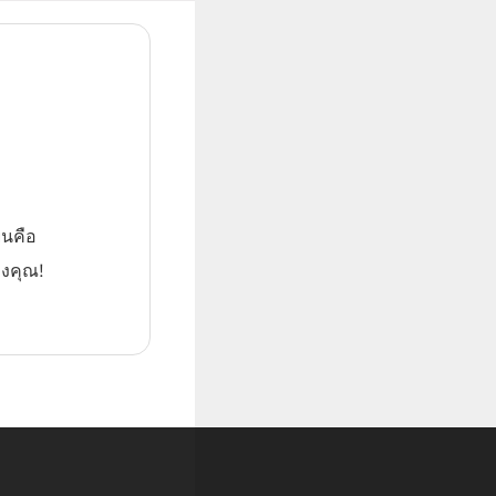
ยนคือ
องคุณ!