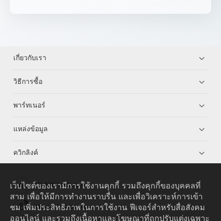
เกี่ยวกับเรา
วิธีการซื้อ
พาร์ทเนอร์
แหล่งข้อมูล
ควิกลิงค์
เว็บไซต์ของเรามีการใช้งานคุกกี้ รวมถึงคุกกี้ของบุคคลที่
HUAWEI eKit App
สาม เพื่อให้มีการทำงานราบรื่น และเพื่อวิเคราะห์การเข้า
ชม เพิ่มประสิทธิภาพในการใช้งาน ฟีเจอร์สำหรับสื่อสังคม
Huawei HiKnow App
ออนไลน์ และรวมถึงเนื้อหาและโฆษณาที่ถูกปรับแต่งเฉพาะ