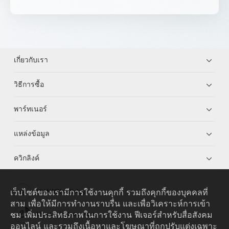
เกี่ยวกับเรา
วิธีการซื้อ
พาร์ทเนอร์
แหล่งข้อมูล
ควิกลิงค์
เว็บไซต์ของเรามีการใช้งานคุกกี้ รวมถึงคุกกี้ของบุคคลที่
HUAWEI eKit App
สาม เพื่อให้มีการทำงานราบรื่น และเพื่อวิเคราะห์การเข้า
ชม เพิ่มประสิทธิภาพในการใช้งาน ฟีเจอร์สำหรับสื่อสังคม
Huawei HiKnow App
ออนไลน์ และรวมถึงเนื้อหาและโฆษณาที่ถูกปรับแต่งเฉพาะ