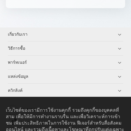
เกี่ยวกับเรา
วิธีการซื้อ
พาร์ทเนอร์
แหล่งข้อมูล
ควิกลิงค์
เว็บไซต์ของเรามีการใช้งานคุกกี้ รวมถึงคุกกี้ของบุคคลที่
HUAWEI eKit App
สาม เพื่อให้มีการทำงานราบรื่น และเพื่อวิเคราะห์การเข้า
ชม เพิ่มประสิทธิภาพในการใช้งาน ฟีเจอร์สำหรับสื่อสังคม
Huawei HiKnow App
ออนไลน์ และรวมถึงเนื้อหาและโฆษณาที่ถูกปรับแต่งเฉพาะ