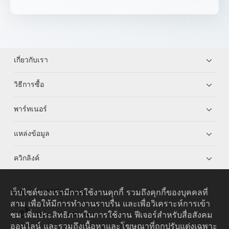
เกี่ยวกับเรา
วิธีการซื้อ
พาร์ทเนอร์
แหล่งข้อมูล
ควิกลิงค์
เว็บไซต์ของเรามีการใช้งานคุกกี้ รวมถึงคุกกี้ของบุคคลที่
HUAWEI eKit App
สาม เพื่อให้มีการทำงานราบรื่น และเพื่อวิเคราะห์การเข้า
ชม เพิ่มประสิทธิภาพในการใช้งาน ฟีเจอร์สำหรับสื่อสังคม
Huawei HiKnow App
ออนไลน์ และรวมถึงเนื้อหาและโฆษณาที่ถูกปรับแต่งเฉพาะ