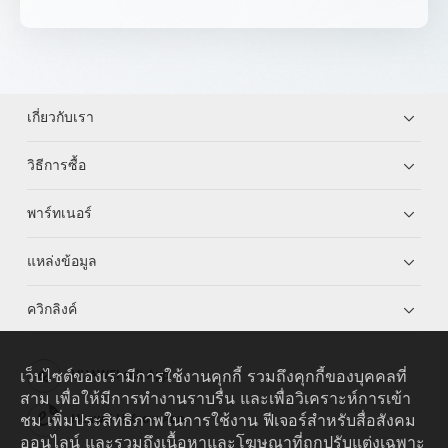
เกี่ยวกับเรา
วิธีการซื้อ
พาร์ทเนอร์
แหล่งข้อมูล
ควิกลิงค์
เว็บไซต์ของเรามีการใช้งานคุกกี้ รวมถึงคุกกี้ของบุคคลที่
HUAWEI eKit App
สาม เพื่อให้มีการทำงานราบรื่น และเพื่อวิเคราะห์การเข้า
ชม เพิ่มประสิทธิภาพในการใช้งาน ฟีเจอร์สำหรับสื่อสังคม
Huawei HiKnow App
ออนไลน์ และรวมถึงเนื้อหาและโฆษณาที่ถูกปรับแต่งเฉพาะ