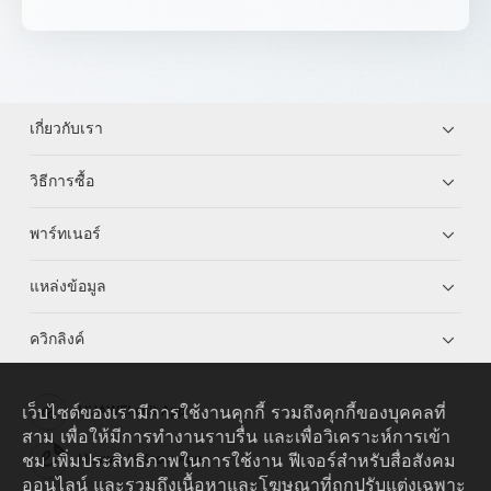
เกี่ยวกับเรา
วิธีการซื้อ
พาร์ทเนอร์
แหล่งข้อมูล
ควิกลิงค์
เว็บไซต์ของเรามีการใช้งานคุกกี้ รวมถึงคุกกี้ของบุคคลที่
HUAWEI eKit App
สาม เพื่อให้มีการทำงานราบรื่น และเพื่อวิเคราะห์การเข้า
ชม เพิ่มประสิทธิภาพในการใช้งาน ฟีเจอร์สำหรับสื่อสังคม
Huawei HiKnow App
ออนไลน์ และรวมถึงเนื้อหาและโฆษณาที่ถูกปรับแต่งเฉพาะ