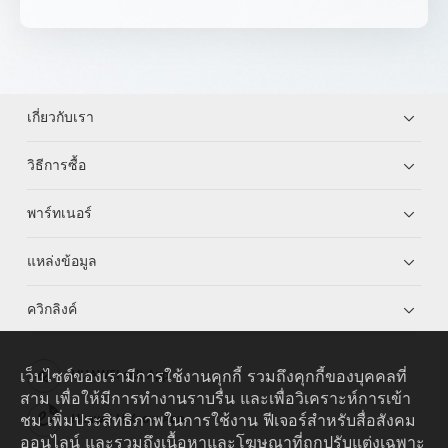
เกี่ยวกับเรา
วิธีการซื้อ
พาร์ทเนอร์
แหล่งข้อมูล
ควิกลิงค์
เว็บไซต์ของเรามีการใช้งานคุกกี้ รวมถึงคุกกี้ของบุคคลที่
HUAWEI eKit App
สาม เพื่อให้มีการทำงานราบรื่น และเพื่อวิเคราะห์การเข้า
ชม เพิ่มประสิทธิภาพในการใช้งาน ฟีเจอร์สำหรับสื่อสังคม
Huawei HiKnow App
ออนไลน์ และรวมถึงเนื้อหาและโฆษณาที่ถูกปรับแต่งเฉพาะ