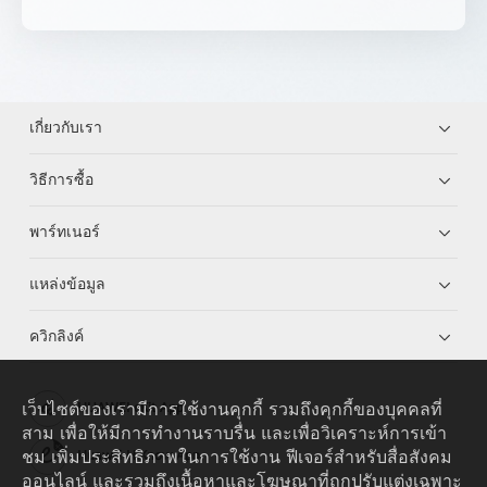
เกี่ยวกับเรา
วิธีการซื้อ
พาร์ทเนอร์
แหล่งข้อมูล
ควิกลิงค์
เว็บไซต์ของเรามีการใช้งานคุกกี้ รวมถึงคุกกี้ของบุคคลที่
HUAWEI eKit App
สาม เพื่อให้มีการทำงานราบรื่น และเพื่อวิเคราะห์การเข้า
ชม เพิ่มประสิทธิภาพในการใช้งาน ฟีเจอร์สำหรับสื่อสังคม
Huawei HiKnow App
ออนไลน์ และรวมถึงเนื้อหาและโฆษณาที่ถูกปรับแต่งเฉพาะ