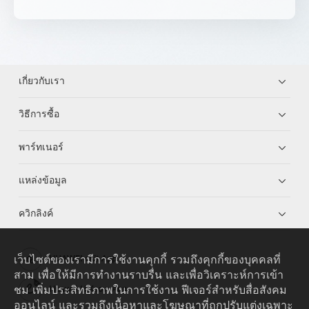
เกี่ยวกับเรา
วิธีการซื้อ
พาร์ทเนอร์
แหล่งข้อมูล
ควิกลิงค์
เว็บไซต์ของเรามีการใช้งานคุกกี้ รวมถึงคุกกี้ของบุคคลที่
HUAWEI eKit App
สาม เพื่อให้มีการทำงานราบรื่น และเพื่อวิเคราะห์การเข้า
ชม เพิ่มประสิทธิภาพในการใช้งาน ฟีเจอร์สำหรับสื่อสังคม
Huawei HiKnow App
ออนไลน์ และรวมถึงเนื้อหาและโฆษณาที่ถูกปรับแต่งเฉพาะ