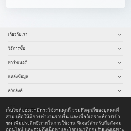
เกี่ยวกับเรา
วิธีการซื้อ
พาร์ทเนอร์
แหล่งข้อมูล
ควิกลิงค์
เว็บไซต์ของเรามีการใช้งานคุกกี้ รวมถึงคุกกี้ของบุคคลที่
HUAWEI eKit App
สาม เพื่อให้มีการทำงานราบรื่น และเพื่อวิเคราะห์การเข้า
ชม เพิ่มประสิทธิภาพในการใช้งาน ฟีเจอร์สำหรับสื่อสังคม
Huawei HiKnow App
ออนไลน์ และรวมถึงเนื้อหาและโฆษณาที่ถูกปรับแต่งเฉพาะ