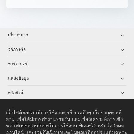
เกี่ยวกับเรา
วิธีการซื้อ
พาร์ทเนอร์
แหล่งข้อมูล
ควิกลิงค์
เว็บไซต์ของเรามีการใช้งานคุกกี้ รวมถึงคุกกี้ของบุคคลที่
HUAWEI eKit App
สาม เพื่อให้มีการทำงานราบรื่น และเพื่อวิเคราะห์การเข้า
ชม เพิ่มประสิทธิภาพในการใช้งาน ฟีเจอร์สำหรับสื่อสังคม
Huawei HiKnow App
ออนไลน์ และรวมถึงเนื้อหาและโฆษณาที่ถูกปรับแต่งเฉพาะ