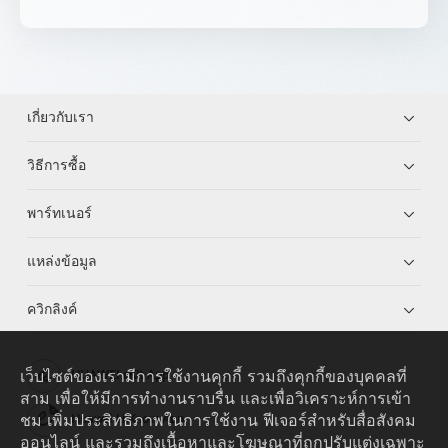
เกี่ยวกับเรา
วิธีการซื้อ
พาร์ทเนอร์
แหล่งข้อมูล
ควิกลิงค์
เว็บไซต์ของเรามีการใช้งานคุกกี้ รวมถึงคุกกี้ของบุคคลที่
HUAWEI eKit App
สาม เพื่อให้มีการทำงานราบรื่น และเพื่อวิเคราะห์การเข้า
ชม เพิ่มประสิทธิภาพในการใช้งาน ฟีเจอร์สำหรับสื่อสังคม
Huawei HiKnow App
ออนไลน์ และรวมถึงเนื้อหาและโฆษณาที่ถูกปรับแต่งเฉพาะ