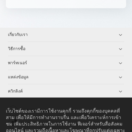
เกี่ยวกับเรา
วิธีการซื้อ
พาร์ทเนอร์
แหล่งข้อมูล
ควิกลิงค์
เว็บไซต์ของเรามีการใช้งานคุกกี้ รวมถึงคุกกี้ของบุคคลที่
HUAWEI eKit App
สาม เพื่อให้มีการทำงานราบรื่น และเพื่อวิเคราะห์การเข้า
ชม เพิ่มประสิทธิภาพในการใช้งาน ฟีเจอร์สำหรับสื่อสังคม
Huawei HiKnow App
ออนไลน์ และรวมถึงเนื้อหาและโฆษณาที่ถูกปรับแต่งเฉพาะ