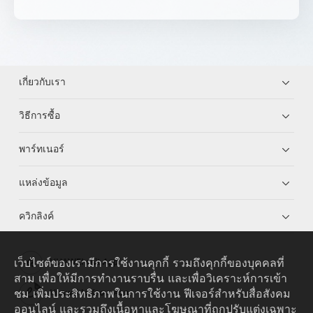
เกี่ยวกับเรา
วิธีการซื้อ
พาร์ทเนอร์
แหล่งข้อมูล
ควิกลิงค์
เว็บไซต์ของเรามีการใช้งานคุกกี้ รวมถึงคุกกี้ของบุคคลที่
HUAWEI eKit App
สาม เพื่อให้มีการทำงานราบรื่น และเพื่อวิเคราะห์การเข้า
ชม เพิ่มประสิทธิภาพในการใช้งาน ฟีเจอร์สำหรับสื่อสังคม
Huawei HiKnow App
ออนไลน์ และรวมถึงเนื้อหาและโฆษณาที่ถูกปรับแต่งเฉพาะ