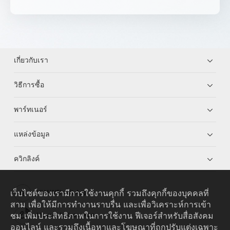
เกี่ยวกับเรา
วิธีการซื้อ
พาร์ทเนอร์
แหล่งข้อมูล
ควิกลิงค์
เว็บไซต์ของเรามีการใช้งานคุกกี้ รวมถึงคุกกี้ของบุคคลที่
HUAWEI eKit App
สาม เพื่อให้มีการทำงานราบรื่น และเพื่อวิเคราะห์การเข้า
ชม เพิ่มประสิทธิภาพในการใช้งาน ฟีเจอร์สำหรับสื่อสังคม
Huawei HiKnow App
ออนไลน์ และรวมถึงเนื้อหาและโฆษณาที่ถูกปรับแต่งเฉพาะ