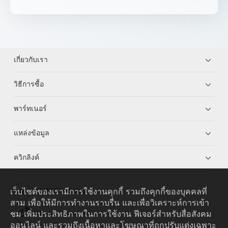
เกี่ยวกับเรา
วิธีการซื้อ
พาร์ทเนอร์
แหล่งข้อมูล
ควิกลิงค์
เว็บไซต์ของเรามีการใช้งานคุกกี้ รวมถึงคุกกี้ของบุคคลที่
HUAWEI eKit App
สาม เพื่อให้มีการทำงานราบรื่น และเพื่อวิเคราะห์การเข้า
ชม เพิ่มประสิทธิภาพในการใช้งาน ฟีเจอร์สำหรับสื่อสังคม
Huawei HiKnow App
ออนไลน์ และรวมถึงเนื้อหาและโฆษณาที่ถูกปรับแต่งเฉพาะ