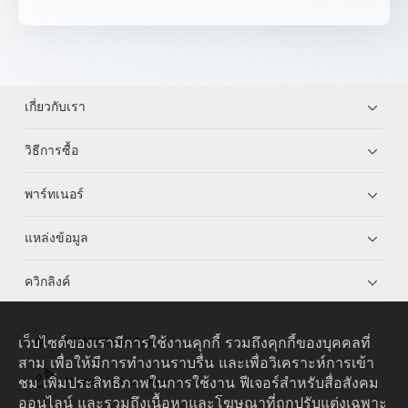
เกี่ยวกับเรา
วิธีการซื้อ
พาร์ทเนอร์
แหล่งข้อมูล
ควิกลิงค์
เว็บไซต์ของเรามีการใช้งานคุกกี้ รวมถึงคุกกี้ของบุคคลที่
HUAWEI eKit App
สาม เพื่อให้มีการทำงานราบรื่น และเพื่อวิเคราะห์การเข้า
ชม เพิ่มประสิทธิภาพในการใช้งาน ฟีเจอร์สำหรับสื่อสังคม
Huawei HiKnow App
ออนไลน์ และรวมถึงเนื้อหาและโฆษณาที่ถูกปรับแต่งเฉพาะ