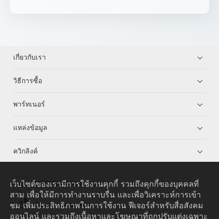
เกี่ยวกับเรา
วิธีการซื้อ
พาร์ทเนอร์
แหล่งข้อมูล
ควิกลิงค์
เว็บไซต์ของเรามีการใช้งานคุกกี้ รวมถึงคุกกี้ของบุคคลที่
HUAWEI eKit App
สาม เพื่อให้มีการทำงานราบรื่น และเพื่อวิเคราะห์การเข้า
ชม เพิ่มประสิทธิภาพในการใช้งาน ฟีเจอร์สำหรับสื่อสังคม
Huawei HiKnow App
ออนไลน์ และรวมถึงเนื้อหาและโฆษณาที่ถูกปรับแต่งเฉพาะ