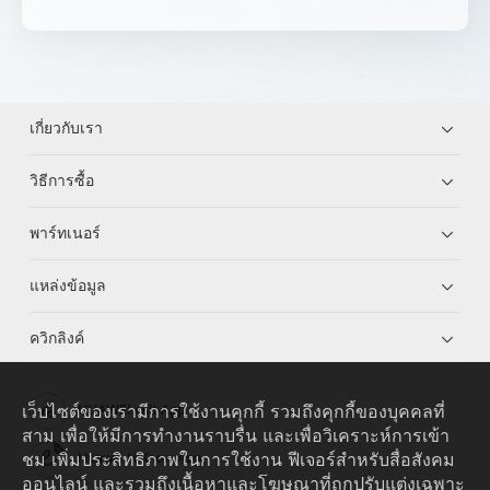
เกี่ยวกับเรา
วิธีการซื้อ
พาร์ทเนอร์
แหล่งข้อมูล
ควิกลิงค์
เว็บไซต์ของเรามีการใช้งานคุกกี้ รวมถึงคุกกี้ของบุคคลที่
HUAWEI eKit App
สาม เพื่อให้มีการทำงานราบรื่น และเพื่อวิเคราะห์การเข้า
ชม เพิ่มประสิทธิภาพในการใช้งาน ฟีเจอร์สำหรับสื่อสังคม
Huawei HiKnow App
ออนไลน์ และรวมถึงเนื้อหาและโฆษณาที่ถูกปรับแต่งเฉพาะ