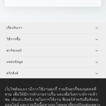
เกี่ยวกับเรา
วิธีการซื้อ
พาร์ทเนอร์
แหล่งข้อมูล
ควิกลิงค์
เว็บไซต์ของเรามีการใช้งานคุกกี้ รวมถึงคุกกี้ของบุคคลที่
HUAWEI eKit App
สาม เพื่อให้มีการทำงานราบรื่น และเพื่อวิเคราะห์การเข้า
ชม เพิ่มประสิทธิภาพในการใช้งาน ฟีเจอร์สำหรับสื่อสังคม
Huawei HiKnow App
ออนไลน์ และรวมถึงเนื้อหาและโฆษณาที่ถูกปรับแต่งเฉพาะ