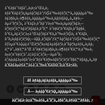
ควิกลิงค์
à¹€à¸§à¹‡à¸šà¹„à¸‹à¸•à¹Œà¸‚à¸­
à¸‡à¹€à¸£à¸²à¸¡à¸µà¸à¸²à¸£à¹ƒà¸Šà¹‰à¸‡à¸²à¸™à¸„à¸¸à¸à¸à¸µà¹‰
à¸£à¸§à¸¡à¸–à¸¶à¸‡à¸„à¸¸à¸à¸à¸µà¹‰à¸‚à¸­à¸‡à¸šà¸¸à¸„à¸„à¸¥à¸—
à¸µà¹ˆà¸ªà¸²à¸¡ à¹€à¸žà¸·à¹ˆà¸­à¹ƒà¸«à¹‰à¸¡à¸µà¸à¸²à¸£à¸—
Huawei e+ App
à¸³à¸‡à¸²à¸™à¸£à¸²à¸šà¸£à¸·à¹ˆà¸™ à¹à¸¥à¸°à¹€à¸žà¸·à¹ˆà¸­à¸§à¸
´à¹€à¸„à¸£à¸²à¸°à¸«à¹Œà¸à¸²à¸£à¹€à¸‚à¹‰à¸²à¸Šà¸¡ à¹€à¸žà¸
HUAWEI eKit App
´à¹ˆà¸¡à¸›à¸£à¸°à¸ªà¸´à¸—à¸˜à¸´à¸ à¸²à¸žà¹ƒà¸™à¸à¸²à¸£à¹ƒà¸Šà¹‰à¸‡à¸²à¸™
à¸Ÿà¸µà¹€à¸ˆà¸­à¸£à¹Œà¸ªà¸³à¸«à¸£à¸±à¸šà¸ªà¸·à¹ˆà¸­à¸ªà¸±à¸‡à¸„à¸¡à¸­à¸­
华为坤灵 App
à¸™à¹„à¸¥à¸™à¹Œ à¹à¸¥à¸°à¸£à¸§à¸¡à¸–à¸¶à¸‡à¹€à¸™à¸·à¹‰à¸­
à¸«à¸²à¹à¸¥à¸°à¹‚à¸†à¸©à¸“à¸²à¸—à¸µà¹ˆà¸–
Huawei HiKnow App
à¸¹à¸à¸›à¸£à¸±à¸šà¹à¸•à¹ˆà¸‡à¹€à¸‰à¸žà¸²à¸°à¸ªà¹ˆà¸§à¸™à¸šà¸¸à¸„à¸„à¸¥
à¹€à¸£à¸µà¸¢à¸™à¸£à¸¹à¹‰à¹€à¸žà¸´à¹ˆà¸¡à¹€à¸•à¸´à¸¡
HUAWEI eFly App
à¸à¸²à¸£à¸•à¸±à¹‰à¸‡à¸„à¹ˆà¸²à¸„à¸§à¸²à¸¡à¸¢à¸´à¸™à¸¢à¸­à¸¡ >