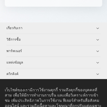
เกี่ยวกับเรา
วิธีการซื้อ
พาร์ทเนอร์
แหล่งข้อมูล
ควิกลิงค์
เว็บไซต์ของเรามีการใช้งานคุกกี้ รวมถึงคุกกี้ของบุคคลที่
HUAWEI eKit App
สาม เพื่อให้มีการทำงานราบรื่น และเพื่อวิเคราะห์การเข้า
ชม เพิ่มประสิทธิภาพในการใช้งาน ฟีเจอร์สำหรับสื่อสังคม
Huawei HiKnow App
ออนไลน์ และรวมถึงเนื้อหาและโฆษณาที่ถูกปรับแต่งเฉพาะ