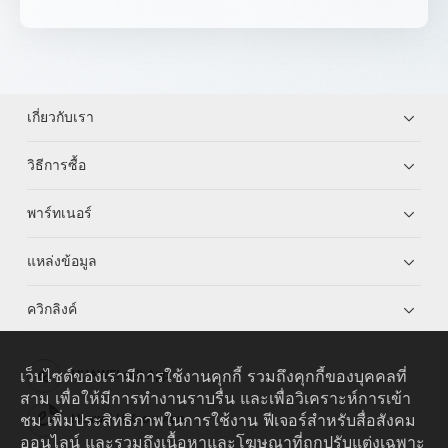
เกี่ยวกับเรา
วิธีการซื้อ
พาร์ทเนอร์
แหล่งข้อมูล
ควิกลิงค์
เว็บไซต์ของเรามีการใช้งานคุกกี้ รวมถึงคุกกี้ของบุคคลที่
HUAWEI eKit App
สาม เพื่อให้มีการทำงานราบรื่น และเพื่อวิเคราะห์การเข้า
ชม เพิ่มประสิทธิภาพในการใช้งาน ฟีเจอร์สำหรับสื่อสังคม
Huawei HiKnow App
ออนไลน์ และรวมถึงเนื้อหาและโฆษณาที่ถูกปรับแต่งเฉพาะ