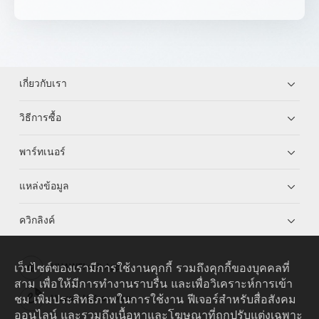
เกี่ยวกับเรา
วิธีการซื้อ
พาร์ทเนอร์
แหล่งข้อมูล
ควิกลิงค์
เว็บไซต์ของเรามีการใช้งานคุกกี้ รวมถึงคุกกี้ของบุคคลที่
HUAWEI eKit App
สาม เพื่อให้มีการทำงานราบรื่น และเพื่อวิเคราะห์การเข้า
ชม เพิ่มประสิทธิภาพในการใช้งาน ฟีเจอร์สำหรับสื่อสังคม
Huawei HiKnow App
ออนไลน์ และรวมถึงเนื้อหาและโฆษณาที่ถูกปรับแต่งเฉพาะ