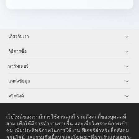
เกี่ยวกับเรา
วิธีการซื้อ
พาร์ทเนอร์
แหล่งข้อมูล
ควิกลิงค์
เว็บไซต์ของเรามีการใช้งานคุกกี้ รวมถึงคุกกี้ของบุคคลที่
HUAWEI eKit App
สาม เพื่อให้มีการทำงานราบรื่น และเพื่อวิเคราะห์การเข้า
ชม เพิ่มประสิทธิภาพในการใช้งาน ฟีเจอร์สำหรับสื่อสังคม
Huawei HiKnow App
ออนไลน์ และรวมถึงเนื้อหาและโฆษณาที่ถูกปรับแต่งเฉพาะ