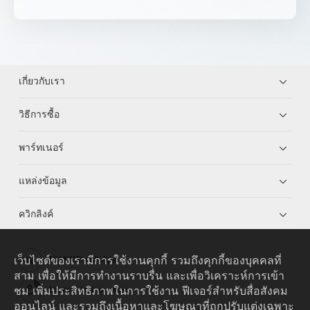
เกี่ยวกับเรา
วิธีการซื้อ
พาร์ทเนอร์
แหล่งข้อมูล
ควิกลิงค์
เว็บไซต์ของเรามีการใช้งานคุกกี้ รวมถึงคุกกี้ของบุคคลที่
HUAWEI eKit App
สาม เพื่อให้มีการทำงานราบรื่น และเพื่อวิเคราะห์การเข้า
ชม เพิ่มประสิทธิภาพในการใช้งาน ฟีเจอร์สำหรับสื่อสังคม
Huawei HiKnow App
ออนไลน์ และรวมถึงเนื้อหาและโฆษณาที่ถูกปรับแต่งเฉพาะ