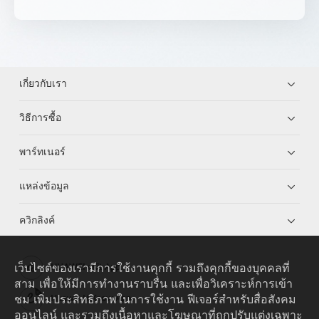
เกี่ยวกับเรา
วิธีการซื้อ
พาร์ทเนอร์
แหล่งข้อมูล
ควิกลิงค์
เว็บไซต์ของเรามีการใช้งานคุกกี้ รวมถึงคุกกี้ของบุคคลที่
HUAWEI eKit App
สาม เพื่อให้มีการทำงานราบรื่น และเพื่อวิเคราะห์การเข้า
ชม เพิ่มประสิทธิภาพในการใช้งาน ฟีเจอร์สำหรับสื่อสังคม
Huawei HiKnow App
ออนไลน์ และรวมถึงเนื้อหาและโฆษณาที่ถูกปรับแต่งเฉพาะ