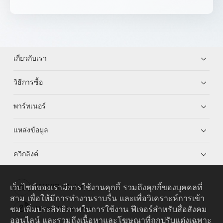
เกี่ยวกับเรา
วิธีการซื้อ
พาร์ทเนอร์
แหล่งข้อมูล
ควิกลิงค์
เว็บไซต์ของเรามีการใช้งานคุกกี้ รวมถึงคุกกี้ของบุคคลที่
HUAWEI eKit App
สาม เพื่อให้มีการทำงานราบรื่น และเพื่อวิเคราะห์การเข้า
ชม เพิ่มประสิทธิภาพในการใช้งาน ฟีเจอร์สำหรับสื่อสังคม
Huawei HiKnow App
ออนไลน์ และรวมถึงเนื้อหาและโฆษณาที่ถูกปรับแต่งเฉพาะ