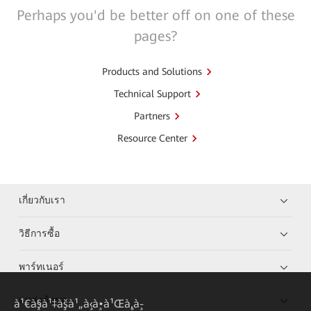
Perhaps you'd be better off on one of these
pages?
Products and Solutions
Technical Support
Partners
Resource Center
เกี่ยวกับเรา
วิธีการซื้อ
พาร์ทเนอร์
แหล่งข้อมูล
à¹€à¸§à¹‡à¸šà¹„à¸‹à¸•à¹Œà¸‚à¸­