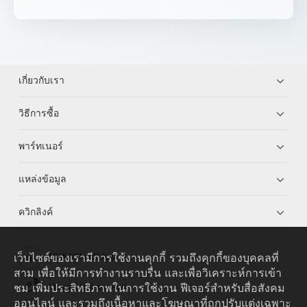
เกี่ยวกับเรา
วิธีการซื้อ
พาร์ทเนอร์
แหล่งข้อมูล
ควิกลิงค์
เว็บไซต์ของเรามีการใช้งานคุกกี้ รวมถึงคุกกี้ของบุคคลที่
HUAWEI eKit App
สาม เพื่อให้มีการทำงานราบรื่น และเพื่อวิเคราะห์การเข้า
ชม เพิ่มประสิทธิภาพในการใช้งาน ฟีเจอร์สำหรับสื่อสังคม
Huawei HiKnow App
ออนไลน์ และรวมถึงเนื้อหาและโฆษณาที่ถูกปรับแต่งเฉพาะ