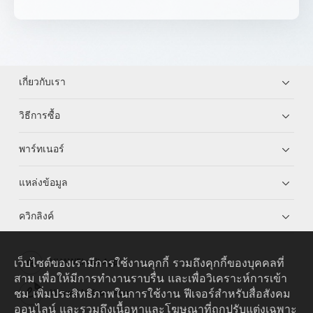
เกี่ยวกับเรา
วิธีการซื้อ
พาร์ทเนอร์
แหล่งข้อมูล
ควิกลิงค์
เว็บไซต์ของเรามีการใช้งานคุกกี้ รวมถึงคุกกี้ของบุคคลที่
HUAWEI eKit App
สาม เพื่อให้มีการทำงานราบรื่น และเพื่อวิเคราะห์การเข้า
ชม เพิ่มประสิทธิภาพในการใช้งาน ฟีเจอร์สำหรับสื่อสังคม
Huawei HiKnow App
ออนไลน์ และรวมถึงเนื้อหาและโฆษณาที่ถูกปรับแต่งเฉพาะ