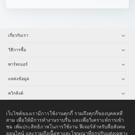
เกี่ยวกับเรา
วิธีการซื้อ
พาร์ทเนอร์
แหล่งข้อมูล
ควิกลิงค์
เว็บไซต์ของเรามีการใช้งานคุกกี้ รวมถึงคุกกี้ของบุคคลที่
HUAWEI eKit App
สาม เพื่อให้มีการทำงานราบรื่น และเพื่อวิเคราะห์การเข้า
ชม เพิ่มประสิทธิภาพในการใช้งาน ฟีเจอร์สำหรับสื่อสังคม
Huawei HiKnow App
ออนไลน์ และรวมถึงเนื้อหาและโฆษณาที่ถูกปรับแต่งเฉพาะ