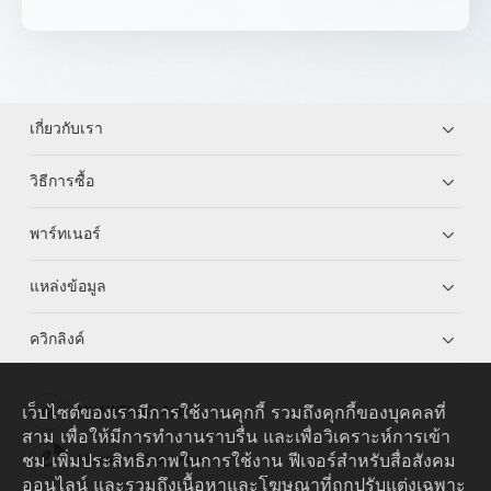
เกี่ยวกับเรา
วิธีการซื้อ
พาร์ทเนอร์
แหล่งข้อมูล
ควิกลิงค์
เว็บไซต์ของเรามีการใช้งานคุกกี้ รวมถึงคุกกี้ของบุคคลที่
HUAWEI eKit App
สาม เพื่อให้มีการทำงานราบรื่น และเพื่อวิเคราะห์การเข้า
ชม เพิ่มประสิทธิภาพในการใช้งาน ฟีเจอร์สำหรับสื่อสังคม
Huawei HiKnow App
ออนไลน์ และรวมถึงเนื้อหาและโฆษณาที่ถูกปรับแต่งเฉพาะ