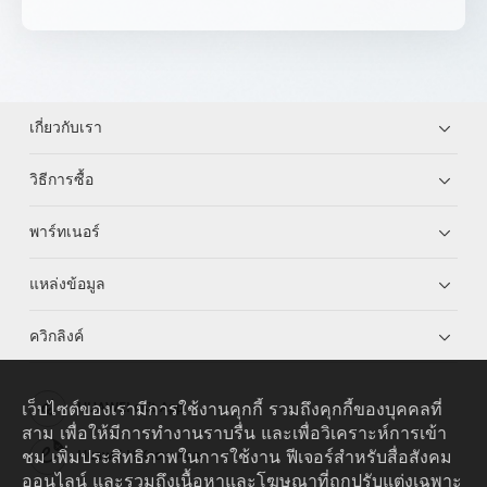
เกี่ยวกับเรา
วิธีการซื้อ
พาร์ทเนอร์
แหล่งข้อมูล
ควิกลิงค์
เว็บไซต์ของเรามีการใช้งานคุกกี้ รวมถึงคุกกี้ของบุคคลที่
HUAWEI eKit App
สาม เพื่อให้มีการทำงานราบรื่น และเพื่อวิเคราะห์การเข้า
ชม เพิ่มประสิทธิภาพในการใช้งาน ฟีเจอร์สำหรับสื่อสังคม
Huawei HiKnow App
ออนไลน์ และรวมถึงเนื้อหาและโฆษณาที่ถูกปรับแต่งเฉพาะ