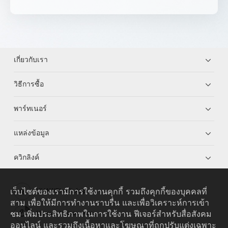
เกี่ยวกับเรา
วิธีการซื้อ
พาร์ทเนอร์
แหล่งข้อมูล
ควิกลิงค์
เว็บไซต์ของเรามีการใช้งานคุกกี้ รวมถึงคุกกี้ของบุคคลที่
HUAWEI eKit App
สาม เพื่อให้มีการทำงานราบรื่น และเพื่อวิเคราะห์การเข้า
ชม เพิ่มประสิทธิภาพในการใช้งาน ฟีเจอร์สำหรับสื่อสังคม
Huawei HiKnow App
ออนไลน์ และรวมถึงเนื้อหาและโฆษณาที่ถูกปรับแต่งเฉพาะ