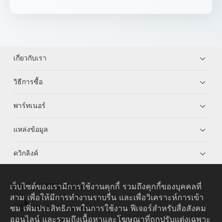
เกี่ยวกับเรา
วิธีการซื้อ
พาร์ทเนอร์
แหล่งข้อมูล
ควิกลิงค์
เว็บไซต์ของเรามีการใช้งานคุกกี้ รวมถึงคุกกี้ของบุคคลที่
HUAWEI eKit App
สาม เพื่อให้มีการทำงานราบรื่น และเพื่อวิเคราะห์การเข้า
ชม เพิ่มประสิทธิภาพในการใช้งาน ฟีเจอร์สำหรับสื่อสังคม
Huawei HiKnow App
ออนไลน์ และรวมถึงเนื้อหาและโฆษณาที่ถูกปรับแต่งเฉพาะ