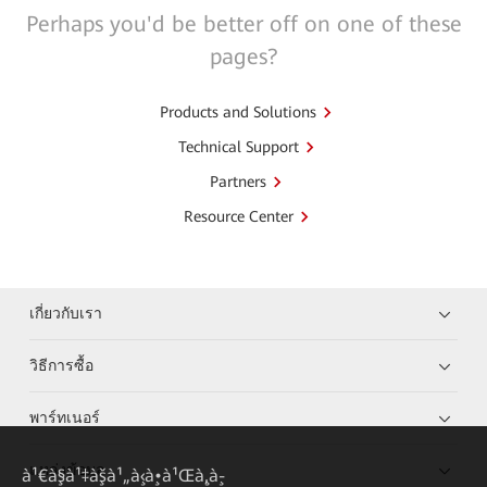
Perhaps you'd be better off on one of these
pages?
Products and Solutions
Technical Support
Partners
Resource Center
เกี่ยวกับเรา
วิธีการซื้อ
พาร์ทเนอร์
แหล่งข้อมูล
à¹€à¸§à¹‡à¸šà¹„à¸‹à¸•à¹Œà¸‚à¸­